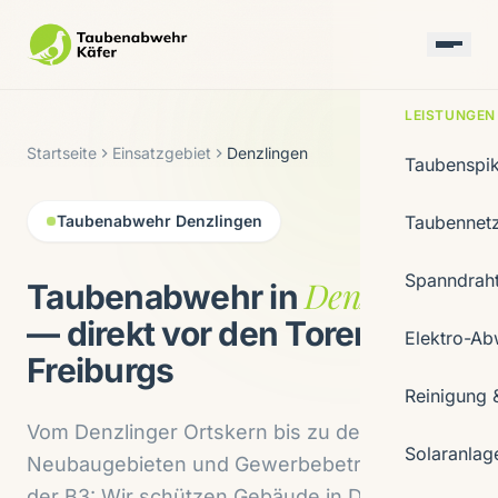
LEISTUNGEN
Startseite
Einsatzgebiet
Denzlingen
Taubenspi
Taubenabwehr Denzlingen
Taubennet
Spanndrah
Denzlingen
Taubenabwehr in
— direkt vor den Toren
Elektro-Ab
Freiburgs
Reinigung 
Vom Denzlinger Ortskern bis zu den
Solaranlag
Neubaugebieten und Gewerbebetrieben an
der B3: Wir schützen Gebäude in Denzlingen