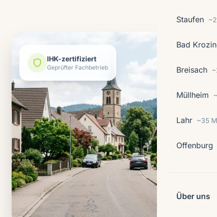
Staufen
~2
Bad Krozi
IHK-zertifiziert
Breisach
Geprüfter Fachbetrieb
~
Müllheim
~
Lahr
~35 M
Offenburg
Über uns