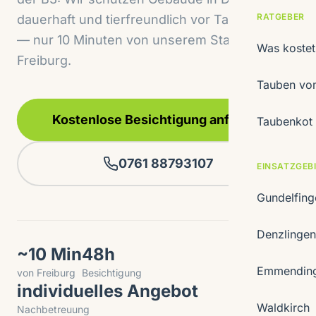
RATGEBER
dauerhaft und tierfreundlich vor Taubenbefall
— nur 10 Minuten von unserem Standort in
Was koste
Freiburg.
Tauben vom
Kostenlose Besichtigung anfragen
Taubenkot 
0761 88793107
EINSATZGEB
Gundelfin
Denzlinge
~10 Min
48h
Emmendin
von Freiburg
Besichtigung
individuelles Angebot
Waldkirch
Nachbetreuung