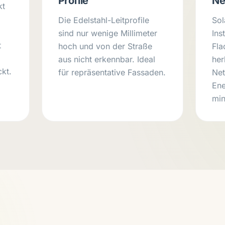
Profile
Ne
kt
Die Edelstahl-Leitprofile
Sol
sind nur wenige Millimeter
Ins
t
hoch und von der Straße
Fla
aus nicht erkennbar. Ideal
he
kt.
für repräsentative Fassaden.
Net
Ene
min