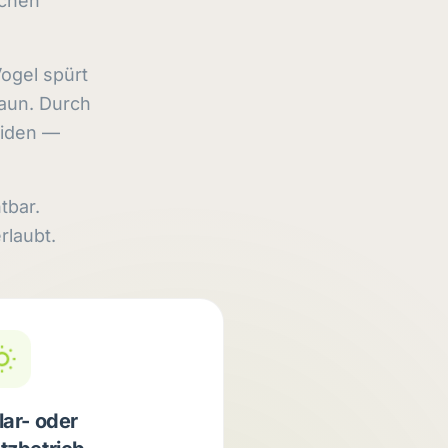
achen
Vogel spürt
aun. Durch
eiden —
tbar.
rlaubt.
lar- oder