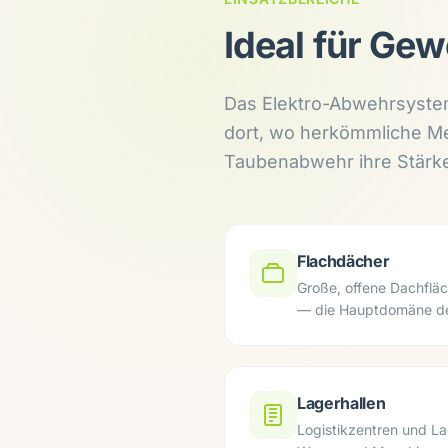
Ideal für Gew
Das Elektro-Abwehrsystem
dort, wo herkömmliche Met
Taubenabwehr ihre Stärk
Flachdächer
Große, offene Dachfl
— die Hauptdomäne de
Lagerhallen
Logistikzentren und L