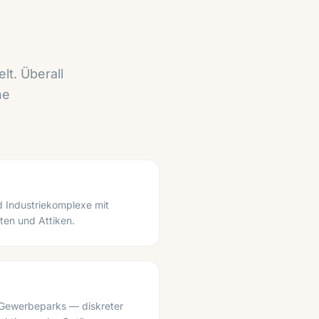
g
t. Überall
he
d Industriekomplexe mit
ten und Attiken.
Gewerbeparks — diskreter