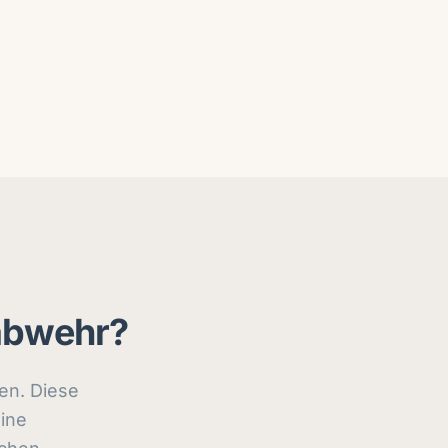
nabwehr?
nen. Diese
ine