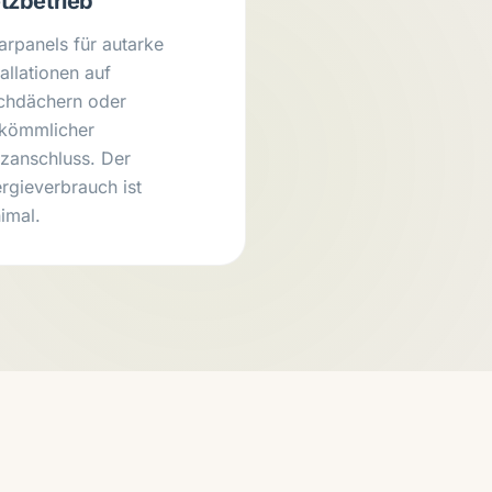
tzbetrieb
arpanels für autarke
tallationen auf
chdächern oder
rkömmlicher
zanschluss. Der
rgieverbrauch ist
imal.