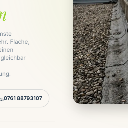
m
mste
hr. Flache,
einen
gleichbar
ung.
0761 88793107