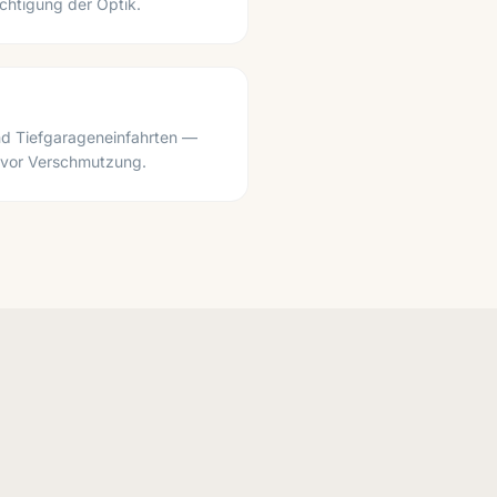
chtigung der Optik.
nd Tiefgarageneinfahrten —
 vor Verschmutzung.