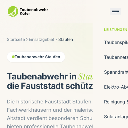
LEISTUNGEN
Startseite
Einsatzgebiet
Staufen
Taubenspi
Taubenabwehr Staufen
Taubennet
Spanndrah
Staufen
Taubenabwehr in
—
die Fauststadt schützen
Elektro-Ab
Die historische Fauststadt Staufen mit ihren
Reinigung 
Fachwerkhäusern und der malerischen
Solaranlag
Altstadt verdient besonderen Schutz. Wir
bieten professionelle Taubenabwehr mit