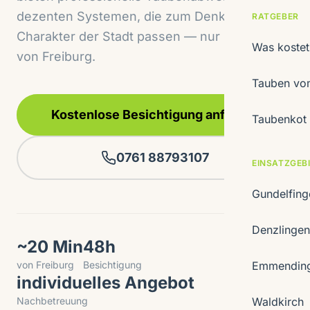
dezenten Systemen, die zum Denkmalschutz-
RATGEBER
Charakter der Stadt passen — nur 20 Minuten
Was koste
von Freiburg.
Tauben vom
Kostenlose Besichtigung anfragen
Taubenkot 
0761 88793107
EINSATZGEB
Gundelfin
Denzlinge
~20 Min
48h
von Freiburg
Besichtigung
Emmendin
individuelles Angebot
Nachbetreuung
Waldkirch