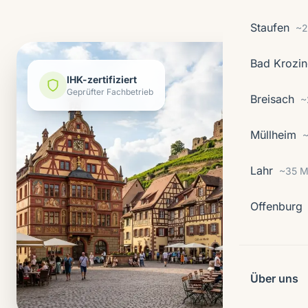
Staufen
~2
Bad Krozi
IHK-zertifiziert
Geprüfter Fachbetrieb
Breisach
~
Müllheim
~
Lahr
~35 M
Offenburg
Über uns