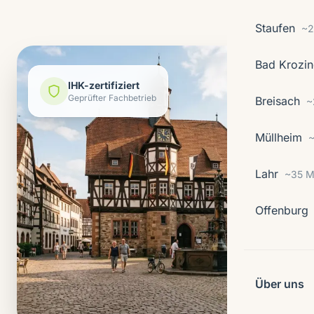
Staufen
~2
Bad Krozi
IHK-zertifiziert
Breisach
Geprüfter Fachbetrieb
~
Müllheim
~
Lahr
~35 M
Offenburg
Über uns