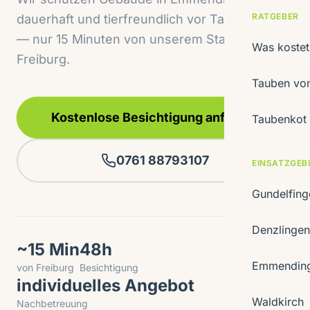
RATGEBER
dauerhaft und tierfreundlich vor Taubenbefall
— nur 15 Minuten von unserem Standort in
Was koste
Freiburg.
Tauben vom
Kostenlose Besichtigung anfragen
Taubenkot 
0761 88793107
EINSATZGEB
Gundelfin
Denzlinge
~15 Min
48h
Emmendin
von Freiburg
Besichtigung
individuelles Angebot
Waldkirch
Nachbetreuung