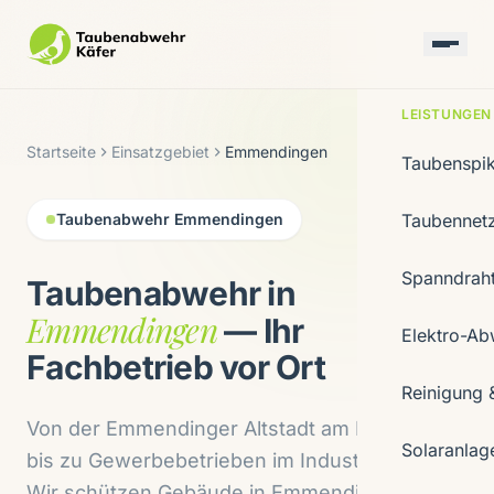
LEISTUNGEN
Startseite
Einsatzgebiet
Emmendingen
Taubenspi
Taubenabwehr Emmendingen
Taubennet
Spanndrah
Taubenabwehr in
Emmendingen
— Ihr
Elektro-Ab
Fachbetrieb vor Ort
Reinigung 
Von der Emmendinger Altstadt am Marktplatz
Solaranlag
bis zu Gewerbebetrieben im Industriegebiet:
Wir schützen Gebäude in Emmendingen