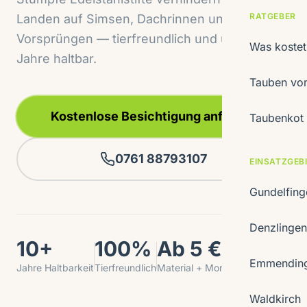
RATGEBER
Landen auf Simsen, Dachrinnen und
Vorsprüngen — tierfreundlich und über 10
Was koste
Jahre haltbar.
Tauben vom
Kostenlose Besichtigung anfragen
Taubenkot 
0761 88793107
EINSATZGEB
Gundelfin
Denzlinge
10+
100%
Ab 5 €/m
Emmendin
Jahre Haltbarkeit
Tierfreundlich
Material + Montage
Waldkirch