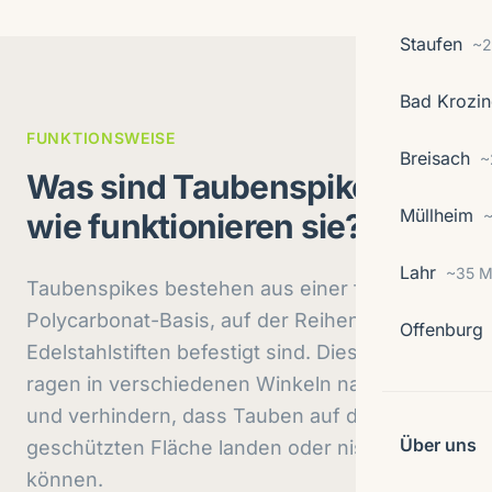
Staufen
~2
Bad Krozi
FUNKTIONSWEISE
Breisach
~
Was sind Taubenspikes und
Müllheim
wie funktionieren sie?
~
Lahr
~35 M
Taubenspikes bestehen aus einer flachen
Polycarbonat-Basis, auf der Reihen von
Offenburg
Edelstahlstiften befestigt sind. Diese Stifte
ragen in verschiedenen Winkeln nach oben
und verhindern, dass Tauben auf der
Über uns
geschützten Fläche landen oder nisten
können.