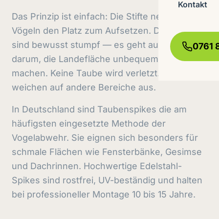
Kontakt
Das Prinzip ist einfach: Die Stifte nehmen den
Vögeln den Platz zum Aufsetzen. Die Spitzen
sind bewusst stumpf — es geht ausschließlich
0761 
darum, die Landefläche unbequem zu
machen. Keine Taube wird verletzt. Die Vögel
weichen auf andere Bereiche aus.
In Deutschland sind Taubenspikes die am
häufigsten eingesetzte Methode der
Vogelabwehr. Sie eignen sich besonders für
schmale Flächen wie Fensterbänke, Gesimse
und Dachrinnen. Hochwertige Edelstahl-
Spikes sind rostfrei, UV-beständig und halten
bei professioneller Montage 10 bis 15 Jahre.