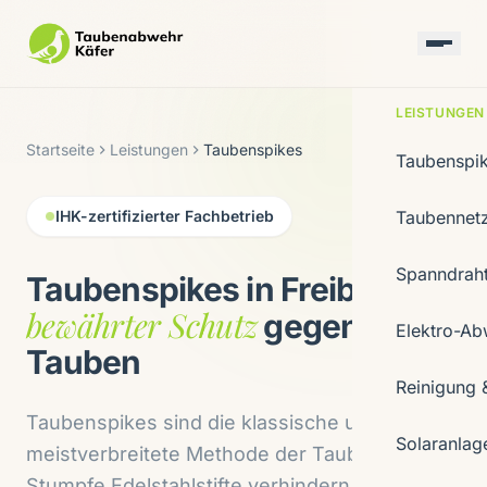
LEISTUNGEN
Startseite
Leistungen
Taubenspikes
Taubenspi
IHK-zertifizierter Fachbetrieb
Taubennet
Spanndrah
Taubenspikes in Freiburg —
bewährter Schutz
gegen
Elektro-Ab
Tauben
Reinigung 
Taubenspikes sind die klassische und
Solaranlag
meistverbreitete Methode der Taubenabwehr.
Stumpfe Edelstahlstifte verhindern das