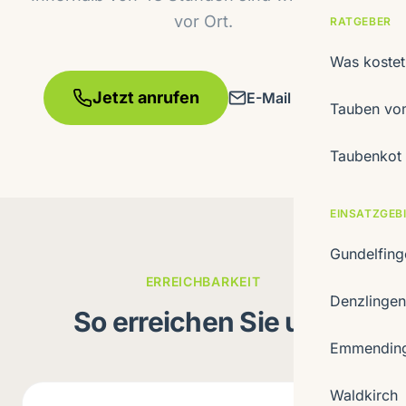
vor Ort.
RATGEBER
Was koste
Jetzt anrufen
E-Mail schreiben
Tauben vom
Taubenkot 
EINSATZGEB
Gundelfin
ERREICHBARKEIT
Denzlinge
So erreichen Sie uns
Emmendin
Waldkirch