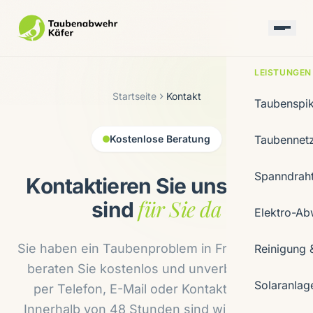
LEISTUNGEN
Startseite
Kontakt
Taubenspi
Kostenlose Beratung
Taubennet
Spanndrah
Kontaktieren Sie uns — wir
für Sie da
sind
Elektro-Ab
Sie haben ein Taubenproblem in Freiburg? Wir
Reinigung 
beraten Sie kostenlos und unverbindlich —
Solaranlag
per Telefon, E-Mail oder Kontaktformular.
Innerhalb von 48 Stunden sind wir bei Ihnen