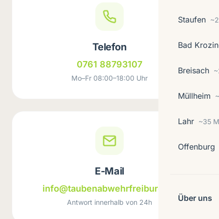
Staufen
~2
Bad Krozi
Telefon
0761 88793107
Breisach
~
Mo–Fr 08:00–18:00 Uhr
Müllheim
~
Lahr
~35 M
Offenburg
E-Mail
info@taubenabwehr
freiburg.de
Über uns
Antwort innerhalb von 24h