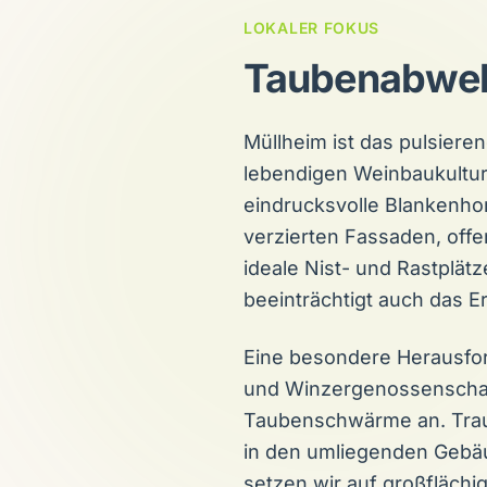
LOKALER FOKUS
Taubenabwehr
Müllheim ist das pulsiere
lebendigen Weinbaukultu
eindrucksvolle Blankenhor
verzierten Fassaden, off
ideale Nist- und Rastplät
beeinträchtigt auch das 
Eine besondere Herausford
und Winzergenossenschaft
Taubenschwärme an. Traub
in den umliegenden Gebäud
setzen wir auf großflächi