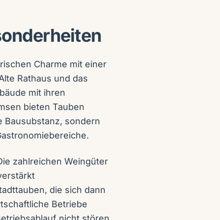
sonderheiten
orischen Charme mit einer
Alte Rathaus und das
ebäude mit ihren
imsen bieten Tauben
che Bausubstanz, sondern
 Gastronomiebereiche.
Die zahlreichen Weingüter
erstärkt
adttauben, die sich dann
schaftliche Betriebe
triebsablauf nicht stören