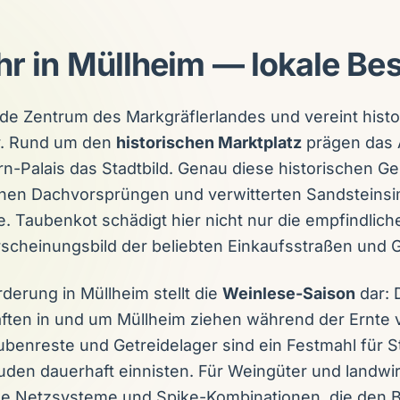
 in Müllheim — lokale Be
nde Zentrum des Markgräflerlandes und vereint hist
r. Rund um den
historischen Marktplatz
prägen das 
n-Palais das Stadtbild. Genau diese historischen G
enen Dachvorsprüngen und verwitterten Sandsteins
ze. Taubenkot schädigt hier nicht nur die empfindli
Erscheinungsbild der beliebten Einkaufsstraßen und
erung in Müllheim stellt die
Weinlese-Saison
dar: 
en in und um Müllheim ziehen während der Ernte v
enreste und Getreidelager sind ein Festmahl für St
en dauerhaft einnisten. Für Weingüter und landwirt
ge Netzsysteme und Spike-Kombinationen, die den Be