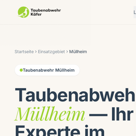
Startseite
Einsatzgebiet
Müllheim
Taubenabwehr Müllheim
Taubenabwehr
Müllheim
— Ihr
Experte im