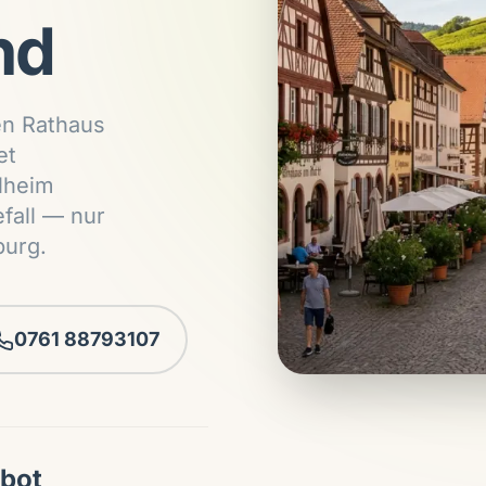
nd
en Rathaus
et
lheim
fall — nur
burg.
0761 88793107
ebot