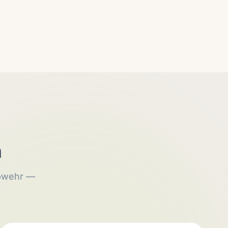
m
abwehr —