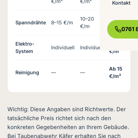
€/m²
€/m²
€/m²
Kontakt
10–20
18–35
Spanndrähte
8–15 €/m
€/m
€/m
0761 
Elektro-
Ab 50
Individuell
Individuell
System
€/m
Ab 15
Reinigung
—
—
€/m²
Wichtig: Diese Angaben sind Richtwerte. Der
tatsächliche Preis richtet sich nach den
konkreten Gegebenheiten an Ihrem Gebäude.
Bei Taubenabwehr Käfer erhalten Sie nach