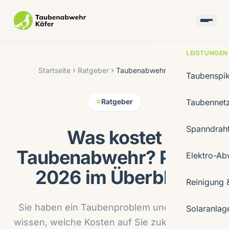
LEISTUNGEN
Startseite
Ratgeber
Taubenabwehr Kosten
Taubenspi
Ratgeber
Taubennet
Spanndrah
Was kostet
Taubenabwehr? Preise
Elektro-Ab
2026 im Überblick
Reinigung 
Sie haben ein Taubenproblem und möchten
Solaranlag
wissen, welche Kosten auf Sie zukommen? In