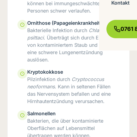
Kontakt
können bei immungeschwächten
Personen schwer verlaufen.
Ornithose (Papageienkrankheit)
0761 
Bakterielle Infektion durch
Chlamydia
psittaci
. Überträgt sich durch Einatmen
von kontaminiertem Staub und kann
eine schwere Lungenentzündung
auslösen.
Kryptokokkose
Pilzinfektion durch
Cryptococcus
neoformans
. Kann in seltenen Fällen
das Nervensystem befallen und eine
Hirnhautentzündung verursachen.
Salmonellen
Bakterien, die über kontaminierte
Oberflächen auf Lebensmittel
übertragen werden können.