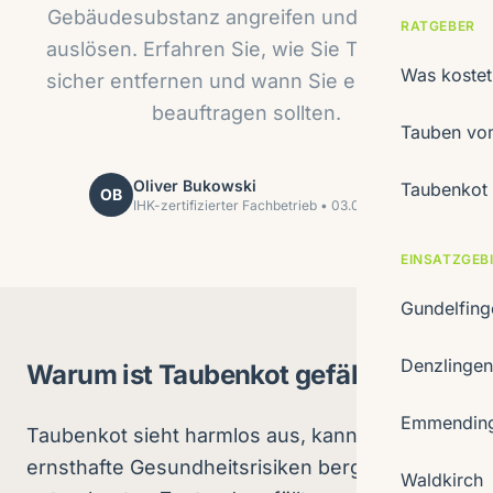
Gebäudesubstanz angreifen und Allergien
RATGEBER
auslösen. Erfahren Sie, wie Sie Taubenkot
Was koste
sicher entfernen und wann Sie einen Profi
beauftragen sollten.
Tauben vom
Oliver Bukowski
Taubenkot 
OB
IHK-zertifizierter Fachbetrieb • 03.04.2026
EINSATZGEB
Gundelfin
Denzlinge
Warum ist Taubenkot gefährlich?
Emmendin
Taubenkot sieht harmlos aus, kann aber
ernsthafte Gesundheitsrisiken bergen. Im
Waldkirch