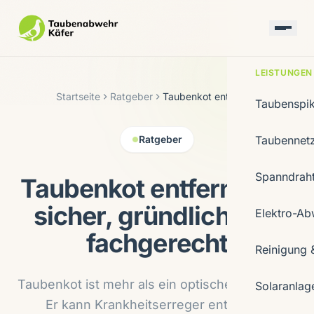
LEISTUNGEN
Startseite
Ratgeber
Taubenkot entfernen
Taubenspi
Ratgeber
Taubennet
Spanndrah
Taubenkot entfernen —
sicher, gründlich und
Elektro-Ab
fachgerecht
Reinigung 
Taubenkot ist mehr als ein optisches Problem.
Solaranlag
Er kann Krankheitserreger enthalten,