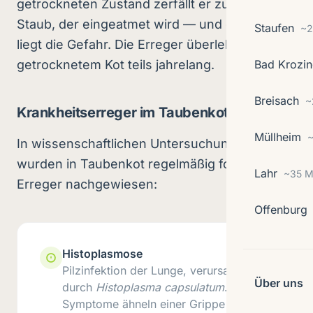
getrockneten Zustand zerfällt er zu feinem
Staub, der eingeatmet wird — und genau hier
Staufen
~2
liegt die Gefahr. Die Erreger überleben in
getrocknetem Kot teils jahrelang.
Bad Krozi
Breisach
~
Krankheitserreger im Taubenkot
Müllheim
~
In wissenschaftlichen Untersuchungen
wurden in Taubenkot regelmäßig folgende
Lahr
~35 M
Erreger nachgewiesen:
Offenburg
Histoplasmose
Pilzinfektion der Lunge, verursacht
Über uns
durch
Histoplasma capsulatum
.
Symptome ähneln einer Grippe und