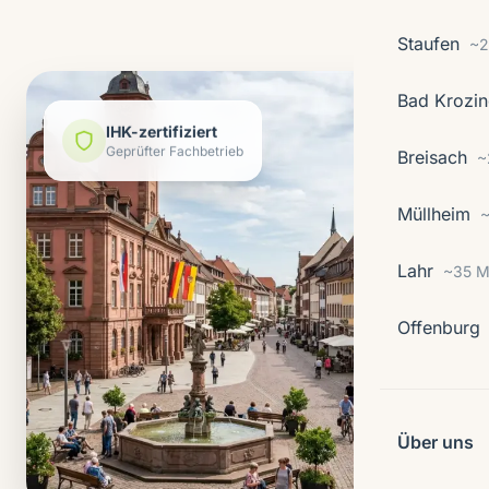
Staufen
~2
Bad Krozi
IHK-zertifiziert
Breisach
Geprüfter Fachbetrieb
~
Müllheim
~
Lahr
~35 M
Offenburg
Über uns