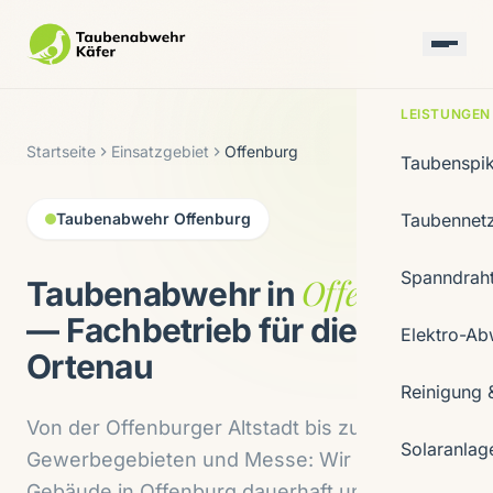
LEISTUNGEN
Startseite
Einsatzgebiet
Offenburg
Taubenspi
Taubenabwehr Offenburg
Taubennet
Spanndrah
Offenburg
Taubenabwehr in
— Fachbetrieb für die
Elektro-Ab
Ortenau
Reinigung 
Von der Offenburger Altstadt bis zu
Solaranlag
Gewerbegebieten und Messe: Wir schützen
Gebäude in Offenburg dauerhaft und