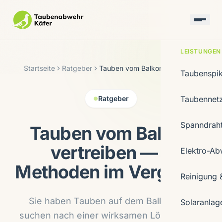
LEISTUNGEN
Startseite
Ratgeber
Tauben vom Balkon vertreiben
Taubenspi
Ratgeber
Taubennet
Spanndrah
Tauben vom Balkon
vertreiben — 7
Elektro-Ab
Methoden im Vergleich
Reinigung 
Sie haben Tauben auf dem Balkon und
Solaranlag
suchen nach einer wirksamen Lösung? Wir