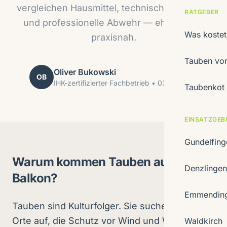
vergleichen Hausmittel, technische Systeme
RATGEBER
und professionelle Abwehr — ehrlich und
Was koste
praxisnah.
Tauben vom
Oliver Bukowski
OB
IHK-zertifizierter Fachbetrieb • 03.04.2026
Taubenkot 
EINSATZGEB
Gundelfin
Warum kommen Tauben auf Ihren
Denzlinge
Balkon?
Emmendin
Tauben sind Kulturfolger. Sie suchen gezielt
Orte auf, die Schutz vor Wind und Wetter
Waldkirch