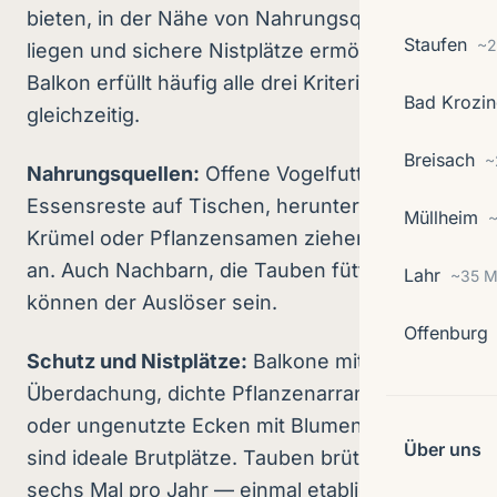
bieten, in der Nähe von Nahrungsquellen
Staufen
~2
liegen und sichere Nistplätze ermöglichen. Ein
Balkon erfüllt häufig alle drei Kriterien
Bad Krozi
gleichzeitig.
Breisach
~
Nahrungsquellen:
Offene Vogelfutterstellen,
Essensreste auf Tischen, heruntergefallene
Müllheim
~
Krümel oder Pflanzensamen ziehen Tauben
an. Auch Nachbarn, die Tauben füttern,
Lahr
~35 M
können der Auslöser sein.
Offenburg
Schutz und Nistplätze:
Balkone mit
Überdachung, dichte Pflanzenarrangements
oder ungenutzte Ecken mit Blumenkästen
Über uns
sind ideale Brutplätze. Tauben brüten bis zu
sechs Mal pro Jahr — einmal etabliert,